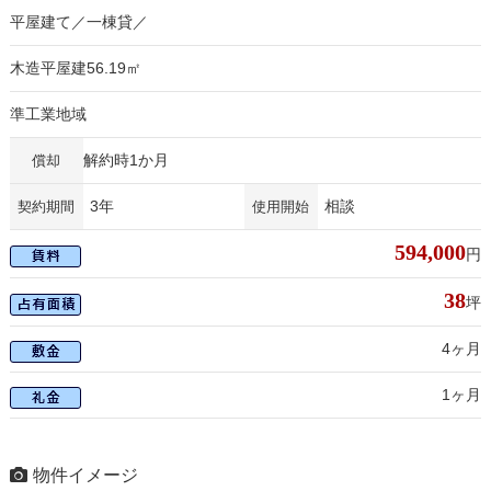
平屋建て／一棟貸／
木造平屋建56.19㎡
準工業地域
解約時1か月
償却
3年
相談
契約期間
使用開始
594,000
円
38
坪
4ヶ月
1ヶ月
物件イメージ