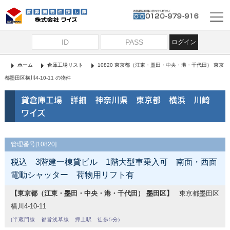
ログイン
ホーム
倉庫工場リスト
10820 東京都（江東・墨田・中央・港・千代田） 東京
都墨田区横川4-10-11 の物件
貸倉庫工場 詳細 神奈川県 東京都 横浜 川崎
ワイズ
管理番号[10820]
税込 3階建一棟貸ビル 1階大型車乗入可 南面・西面
電動シャッター 荷物用リフト有
【東京都（江東・墨田・中央・港・千代田） 墨田区】
東京都墨田区
横川4-10-11
(半蔵門線 都営浅草線 押上駅 徒歩5分)