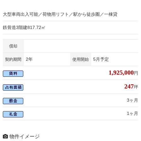
大型車両出入可能／荷物用リフト／駅から徒歩圏／一棟貸
鉄骨造3階建817.72㎡
償却
2年
5月予定
契約期間
使用開始
1,925,000
円
247
坪
3ヶ月
1ヶ月
物件イメージ