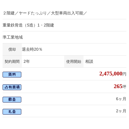
２階建／ヤードたっぷり／大型車両出入可能／
重量鉄骨造（S造）1・2階建
準工業地域
退去時20％
償却
2年
相談
契約期間
使用開始
2,475,000
円
265
坪
6ヶ月
2ヶ月