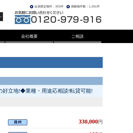
会員限定物件：303件
掲載物件数：1,291件
ン
会社概要
ご相談
好立地!◆業種・用途応相談!転貸可能!
330,000
円