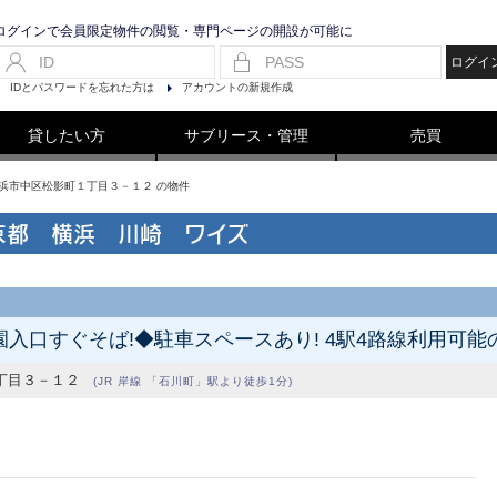
ログインで会員限定物件の閲覧・専門ページの開設が可能に
ログイ
IDとパスワードを忘れた方は
アカウントの新規作成
貸したい方
サブリース・管理
売買
県横浜市中区松影町１丁目３－１２ の物件
京都 横浜 川崎 ワイズ
口すぐそば!◆駐車スペースあり! 4駅4路線利用可能の
丁目３－１２
(JR 岸線 「石川町」駅より徒歩1分)