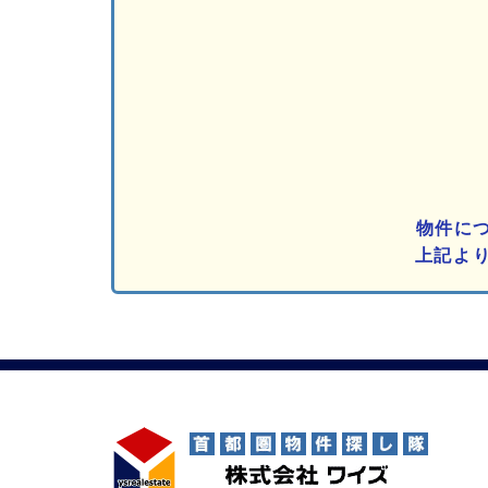
物件に
上記よ