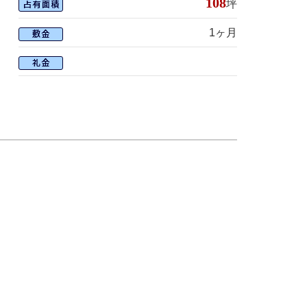
108
坪
1ヶ月