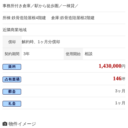
事務所付き倉庫／駅から徒歩圏／一棟貸／
所棟:鉄骨造陸屋根4階建 倉庫:鉄骨造陸屋根2階建
近隣商業地域
解約時、1ヶ月分償却
償却
3年
相談
契約期間
使用開始
1,430,000
円
146
坪
3ヶ月
1ヶ月
物件イメージ