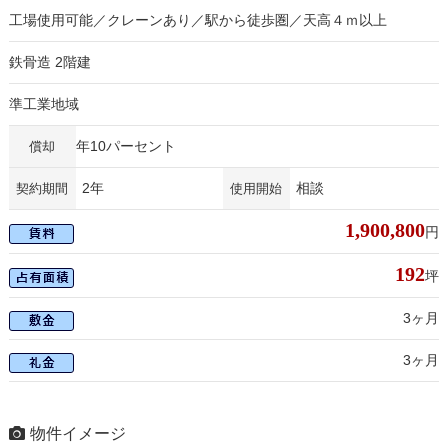
工場使用可能／クレーンあり／駅から徒歩圏／天高４ｍ以上
鉄骨造 2階建
準工業地域
年10パーセント
償却
2年
相談
契約期間
使用開始
1,900,800
円
192
坪
3ヶ月
3ヶ月
物件イメージ