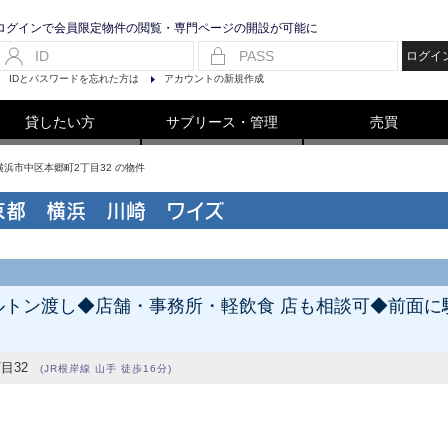
ログインで会員限定物件の閲覧・専門ページの開設が可能に
ログイ
IDとパスワードを忘れた方は
アカウントの新規作成
貸したい方
サブリース・管理
売買
県横浜市中区本郷町2丁目32 の物件
京都 横浜 川崎 ワイズ
スケルトン渡し◆店舗・事務所・軽飲食 店も相談可◆前
目32
(JR根岸線 山手 徒歩16分)