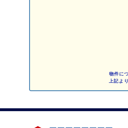
物件に
上記よ