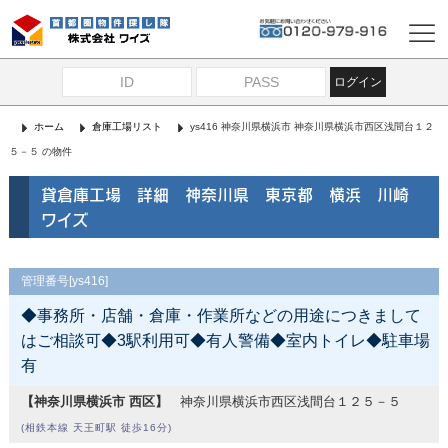
ログイン
ホーム
倉庫工場リスト
ys416 神奈川県横浜市 神奈川県横浜市西区浅間台１２
５－５ の物件
貸倉庫工場 詳細 神奈川県 東京都 横浜 川崎
ワイズ
管理番号[ys416]
◆事務所・店舗・倉庫・作業所などの用途につきまして
はご相談可◆3駅利用可◆有人警備◆室内トイレ◆駐車場
有
【神奈川県横浜市 西区】
神奈川県横浜市西区浅間台１２５－５
(相鉄本線 天王町駅 徒歩16分)