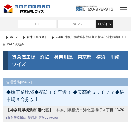
ログイン
ホーム
倉庫工場リスト
ys432 神奈川県横浜市 神奈川県横浜市港北区樽町４丁
目 13-26 の物件
貸倉庫工場 詳細 神奈川県 東京都 横浜 川崎
ワイズ
管理番号[ys432]
◆準工業地域◆都筑ＩＣ至近！ ◆天高約５．６７ｍ◆駐
車場３台分以上
【神奈川県横浜市 港北区】
神奈川県横浜市港北区樽町４丁目 13-26
(東急新横浜線 新綱島 距離1,400m)