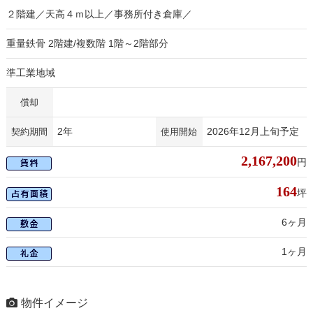
２階建／天高４ｍ以上／事務所付き倉庫／
重量鉄骨 2階建/複数階 1階～2階部分
準工業地域
償却
2年
2026年12月上旬予定
契約期間
使用開始
2,167,200
円
164
坪
6ヶ月
1ヶ月
物件イメージ