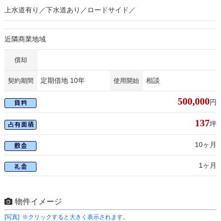
上水道有り／下水道あり／ロードサイド／
近隣商業地域
償却
定期借地 10年
相談
契約期間
使用開始
500,000
円
137
坪
10ヶ月
1ヶ月
物件イメージ
[写真] ※クリックすると大きく表示されます。