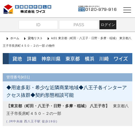
ログイン
ホーム
貸地リスト
kt31 東京都（町田・八王子・日野・多摩・稲城） 東京都八
王子市長房町４５０－２の一部 の物件
貸地 詳細 神奈川県 東京都 横浜 川崎 ワイズ
管理番号[kt31]
◆用途多彩・希少な近隣商業地域◆八王子各インターア
クセス抜群◆契約形態相談可能
【東京都（町田・八王子・日野・多摩・稲城） 八王子市】
東京都八
王子市長房町４５０－２の一部
( JR中央線 西八王子駅 徒歩19分)