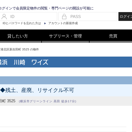
ログインで会員限定物件の閲覧・専門ページの開設が可能に
ログイ
IDとパスワードを忘れた方は
アカウントの新規作成
貸したい方
サブリース・管理
売買
市港北区新吉田町 3525 の物件
横浜 川崎 ワイズ
地◆残土、産廃、リサイクル不可
町 3525
(横浜市グリーンライン 高田 徒歩17分)