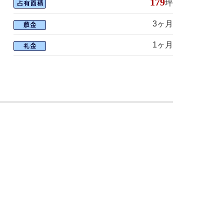
179
坪
3ヶ月
1ヶ月