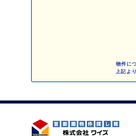
物件に
上記よ