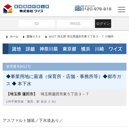
ログイン
ホーム
貸地リスト
kt127 埼玉県 埼玉県蓮田市東５丁目３－７ の物件
貸地 詳細 神奈川県 東京都 横浜 川崎 ワイズ
管理番号[kt127]
◆事業用地に最適（保育所・店舗・事務所等）◆都市ガ
ス ◆ 本下水
【埼玉県 蓮田市】
埼玉県蓮田市東５丁目３－７
(JR宇都宮線「蓮田」駅 徒歩 2 分)
アスファルト舗装／下水道あり／