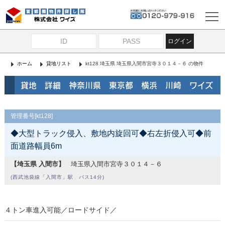
ログイン
ホーム
貸地リスト
kt128 埼玉県 埼玉県入間市宮寺３０１４－６ の物件
貸地 詳細 神奈川県 東京都 横浜 川崎 ワイズ
管理番号[kt128]
◆大型トラック侵入、敷地内旋回可◆右左折侵入可◆前
面道路幅員6m
【埼玉県 入間市】
埼玉県入間市宮寺３０１４－６
(西武池袋線「入間市」駅 バス14分)
４トン車進入可能／ロードサイド／