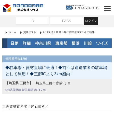
ログイン
ホーム
貸地リスト
kt129 埼玉県 埼玉県三郷市彦成5丁目 の物件
貸地 詳細 神奈川県 東京都 横浜 川崎 ワイズ
管理番号[kt129]
◆駐車場・資材置場に最適！◆前回は運送業者の駐車場
として利用！◆三郷ICより3km圏内！
【埼玉県 三郷市】
埼玉県三郷市彦成5丁目
(JR武蔵野線 新三郷駅 約750ｍ)
車両資材置き場／砕石敷き／