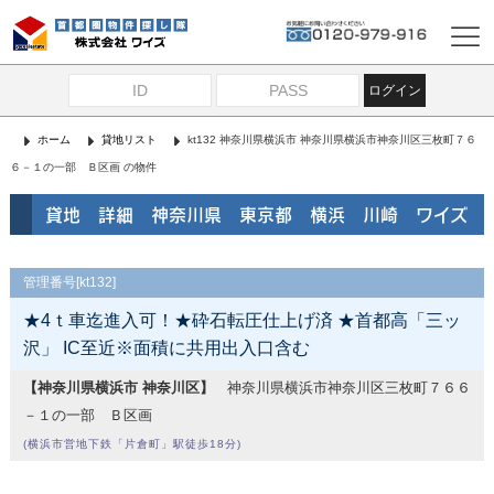
ログイン
ホーム
貸地リスト
kt132 神奈川県横浜市 神奈川県横浜市神奈川区三枚町７６
６－１の一部 Ｂ区画 の物件
貸地 詳細 神奈川県 東京都 横浜 川崎 ワイズ
管理番号[kt132]
★4ｔ車迄進入可！★砕石転圧仕上げ済 ★首都高「三ッ
沢」 IC至近※面積に共用出入口含む
【神奈川県横浜市 神奈川区】
神奈川県横浜市神奈川区三枚町７６６
－１の一部 Ｂ区画
(横浜市営地下鉄「片倉町」駅徒歩18分)