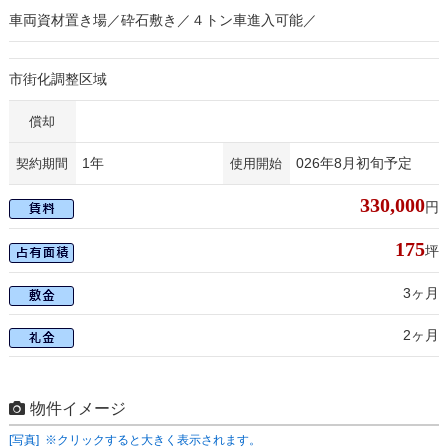
車両資材置き場／砕石敷き／４トン車進入可能／
市街化調整区域
償却
1年
026年8月初旬予定
契約期間
使用開始
330,000
円
175
坪
3ヶ月
2ヶ月
物件イメージ
[写真] ※クリックすると大きく表示されます。