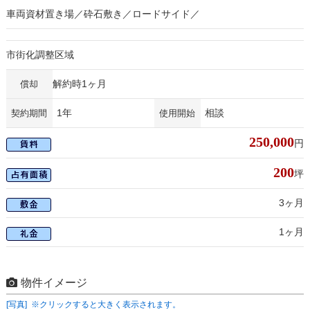
車両資材置き場／砕石敷き／ロードサイド／
市街化調整区域
解約時1ヶ月
償却
1年
相談
契約期間
使用開始
250,000
円
200
坪
3ヶ月
1ヶ月
物件イメージ
[写真] ※クリックすると大きく表示されます。