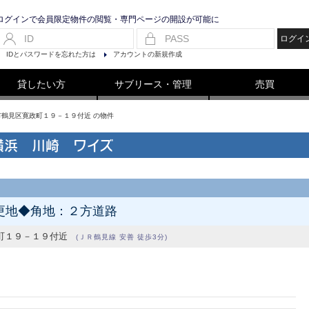
ログインで会員限定物件の閲覧・専門ページの開設が可能に
ログイ
IDとパスワードを忘れた方は
アカウントの新規作成
貸したい方
サブリース・管理
売買
浜市鶴見区寛政町１９－１９付近 の物件
横浜 川崎 ワイズ
更地◆角地：２方道路
町１９－１９付近
(ＪＲ鶴見線 安善 徒歩3分)