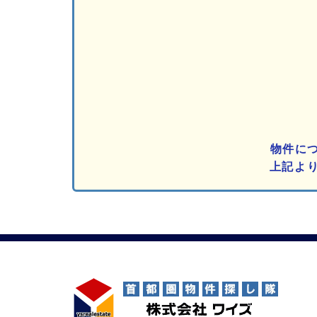
物件に
上記よ