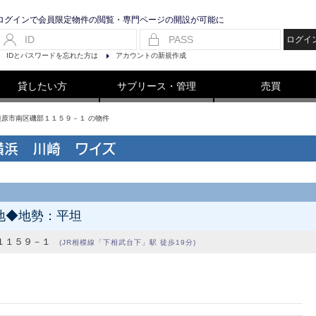
ログインで会員限定物件の閲覧・専門ページの開設が可能に
ログイ
IDとパスワードを忘れた方は
アカウントの新規作成
貸したい方
サブリース・管理
売買
相模原市南区磯部１１５９－１ の物件
横浜 川崎 ワイズ
地◆地勢：平坦
１１５９－１
(JR相模線「下相武台下」駅 徒歩19分)