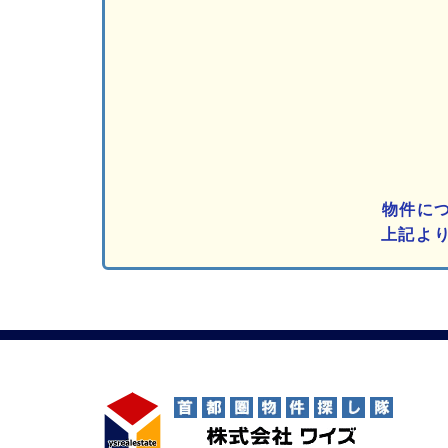
物件に
上記よ