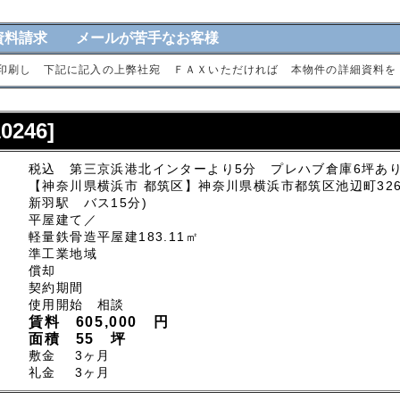
資料請求 メールが苦手なお客様
印刷し 下記に記入の上弊社宛 ＦＡＸいただければ 本物件の詳細資料を
246]
税込 第三京浜港北インターより5分 プレハブ倉庫6坪あ
【神奈川県横浜市 都筑区】神奈川県横浜市都筑区池辺町32
新羽駅 バス15分)
平屋建て／
軽量鉄骨造平屋建183.11㎡
準工業地域
償却
契約期間
使用開始 相談
賃料 605,000 円
面積 55 坪
敷金 3ヶ月
礼金 3ヶ月