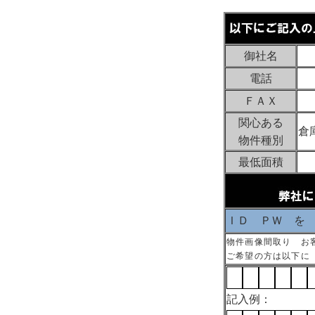
御社名
電話
ＦＡＸ
関心ある
倉
物件種別
最低面積
ＩＤ ＰＷ を
物件画像間取り お
ご希望の方は以下に
記入例：