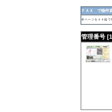
ＦＡＸ で物件
本ページをＡ４縦で
管理番号 [10