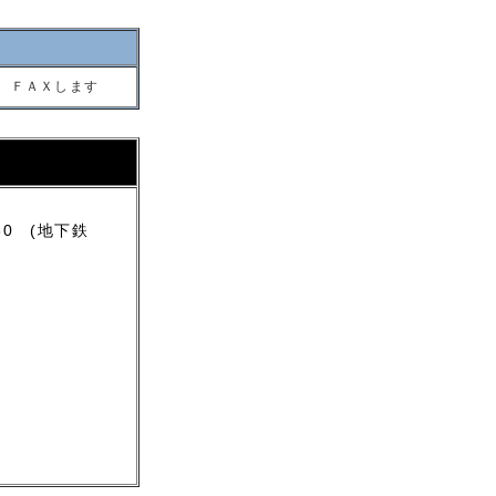
 ＦＡＸします
り
60 (地下鉄