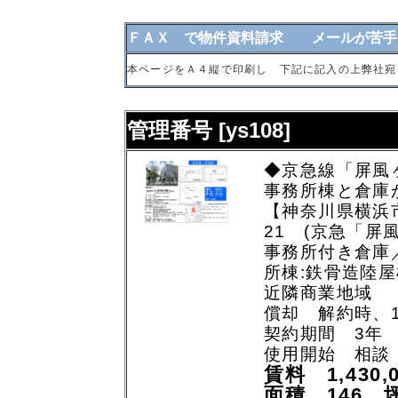
ＦＡＸ で物件資料請求 メールが苦手
本ページをＡ４縦で印刷し 下記に記入の上弊社宛
管理番号 [ys108]
◆京急線「屏風
事務所棟と倉庫
【神奈川県横浜市
21 (京急「屏
事務所付き倉庫
所棟:鉄骨造陸
近隣商業地域
償却 解約時、
契約期間 3年
使用開始 相談
賃料 1,430,
面積 146 