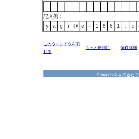
記入例：
y
a
g
i
@
e
-
1
8
8
1
.
c
このウィンドウを閉
もっと便利に
物件詳細
じる
Copyright© 株式会社ワイズ 