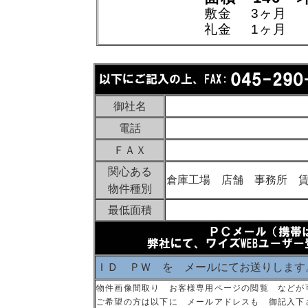
敷金 3ヶ月
礼金 1ヶ月
御社名
電話
ＦＡＸ
関心ある
倉庫工場 店舗 事務所 
物件種別
最低面積
ＩＤ ＰＷ を メールにてお送りします
物件画像間取り お客様専用ページの閲覧 などが
ご希望の方は以下に メールアドレスも 御記入下