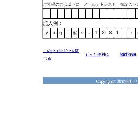
ご希望の方は以下に メールアドレスも 御記入下
記入例：
y
a
g
i
@
e
-
1
8
8
1
.
c
このウィンドウを閉
もっと便利に
物件詳細
じる
Copyright© 株式会社ワイズ 