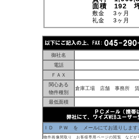
面積 192 
敷金 3ヶ月
礼金 3ヶ月
御社名
電話
ＦＡＸ
関心ある
倉庫工場 店舗 事務所 
物件種別
最低面積
ＩＤ ＰＷ を メールにてお送りします
物件画像間取り お客様専用ページの閲覧 などが