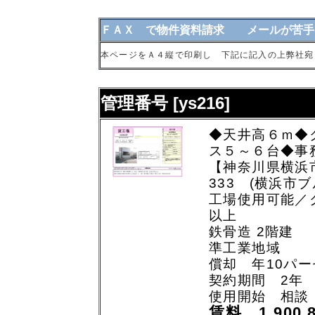
ＦＡＸ で物件資料請求 メールが苦手
本ページをＡ４縦で印刷し 下記に記入の上弊社宛
管理番号 [ys216]
◆天井高６ｍ◆
ス５～６台◆事
【神奈川県横浜
333 (横浜市
工場使用可能／
以上
鉄骨造 2階建
準工業地域
償却 年10パ
契約期間 2年
使用開始 相談
賃料 1,900,