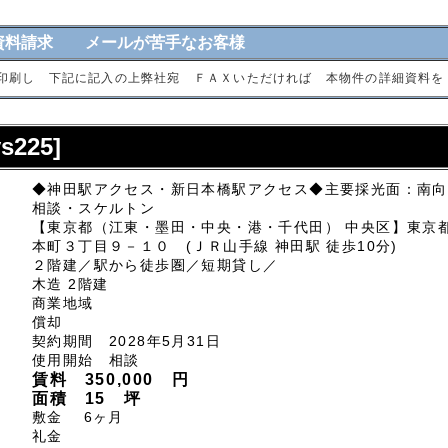
資料請求 メールが苦手なお客様
印刷し 下記に記入の上弊社宛 ＦＡＸいただければ 本物件の詳細資料を
225]
◆神田駅アクセス・新日本橋駅アクセス◆主要採光面：南向
相談・スケルトン
【東京都（江東・墨田・中央・港・千代田） 中央区】東京
本町３丁目９－１０ (ＪＲ山手線 神田駅 徒歩10分)
２階建／駅から徒歩圏／短期貸し／
木造 2階建
商業地域
償却
契約期間 2028年5月31日
使用開始 相談
賃料 350,000 円
面積 15 坪
敷金 6ヶ月
礼金