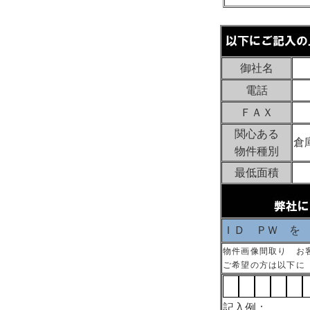
御社名
電話
ＦＡＸ
関心ある
倉
物件種別
最低面積
ＩＤ ＰＷ を
物件画像間取り お
ご希望の方は以下に
記入例：