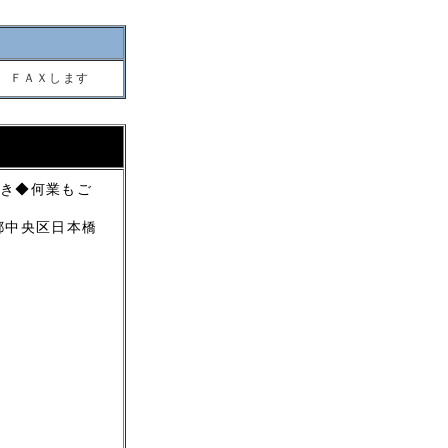
 ＦＡＸします
き◆何業もご
都中央区日本橋