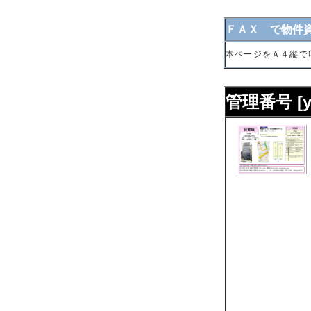
ＦＡＸ で物件
本ページをＡ４縦で
管理番号 [ys