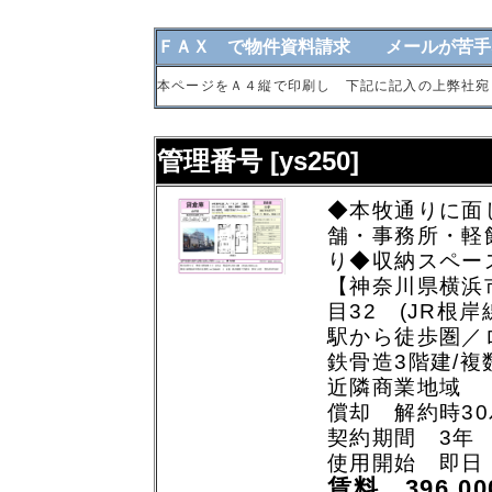
ＦＡＸ で物件資料請求 メールが苦手
本ページをＡ４縦で印刷し 下記に記入の上弊社宛
管理番号 [ys250]
◆本牧通りに面し
舗・事務所・軽
り◆収納スペー
【神奈川県横浜
目32 (JR根岸
駅から徒歩圏／
鉄骨造3階建/複
近隣商業地域
償却 解約時3
契約期間 3年
使用開始 即日
賃料 396,0