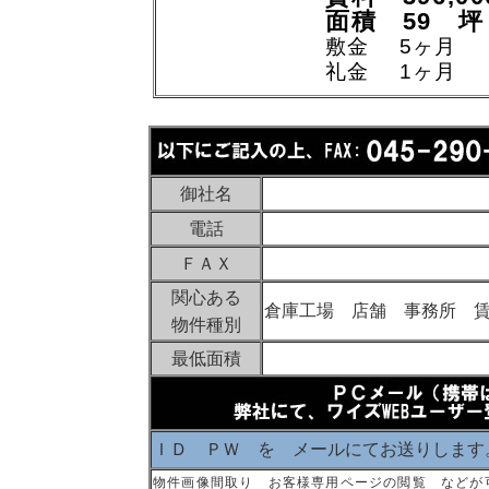
面積 59 坪
敷金 5ヶ月
礼金 1ヶ月
御社名
電話
ＦＡＸ
関心ある
倉庫工場 店舗 事務所 
物件種別
最低面積
ＩＤ ＰＷ を メールにてお送りします
物件画像間取り お客様専用ページの閲覧 などが