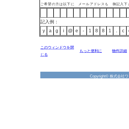
ご希望の方は以下に メールアドレスも 御記入下
記入例：
y
a
g
i
@
e
-
1
8
8
1
.
c
このウィンドウを閉
もっと便利に
物件詳細
じる
Copyright© 株式会社ワイズ 