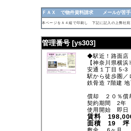
ＦＡＸ で物件資料請求 メールが苦手
本ページをＡ４縦で印刷し 下記に記入の上弊社宛
管理番号 [ys303]
◆駅近！路面店
【神奈川県横浜
安通１丁目 5-3
駅から徒歩圏／
鉄骨造 7階建 地
償却 ２０％償
契約期間 2年
使用開始 即日
賃料 198,0
面積 19 坪
敷金 6ヶ月