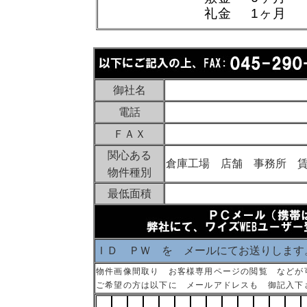
礼金 1ヶ月
御社名
電話
ＦＡＸ
関心ある
倉庫工場 店舗 事務所 
物件種別
最低面積
ＩＤ ＰＷ を メールにてお送りします
物件画像間取り お客様専用ページの閲覧 などが
ご希望の方は以下に メールアドレスも 御記入下