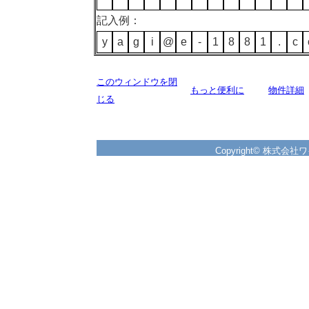
記入例：
y
a
g
i
@
e
-
1
8
8
1
.
c
このウィンドウを閉
もっと便利に
物件詳細
じる
Copyright© 株式会社ワイズ 