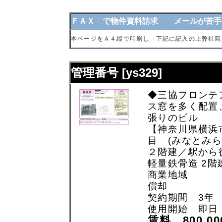
ＦＡＸ で物件資料請求 メールが苦手
本ページをＡ４縦で印刷し 下記に記入の上弊社宛
管理番号 [ys329]
◆三協フロンテ
ス窓を多く配置
張りのビル
【神奈川県横浜
目 (みなとみら
２階建／駅から
軽量鉄骨造 2階
商業地域
償却
契約期間 3年
使用開始 即日
賃料 800,0