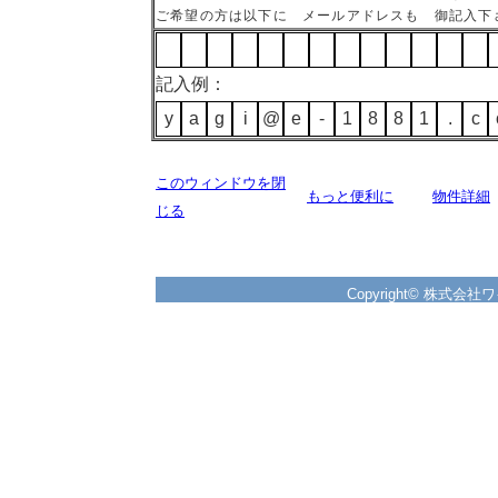
ご希望の方は以下に メールアドレスも 御記入下
記入例：
y
a
g
i
@
e
-
1
8
8
1
.
c
このウィンドウを閉
もっと便利に
物件詳細
じる
Copyright© 株式会社ワイズ 