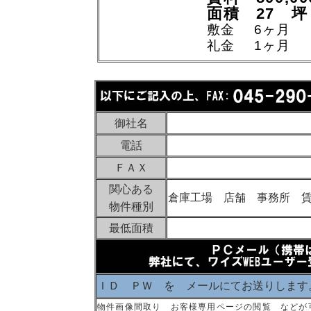
面積 27 坪
敷金 6ヶ月
礼金 1ヶ月
御社名
電話
ＦＡＸ
関心ある
倉庫工場 店舗 事務所 
物件種別
最低面積
ＩＤ ＰＷ を メールにてお送りします
物件画像間取り お客様専用ページの閲覧 などが