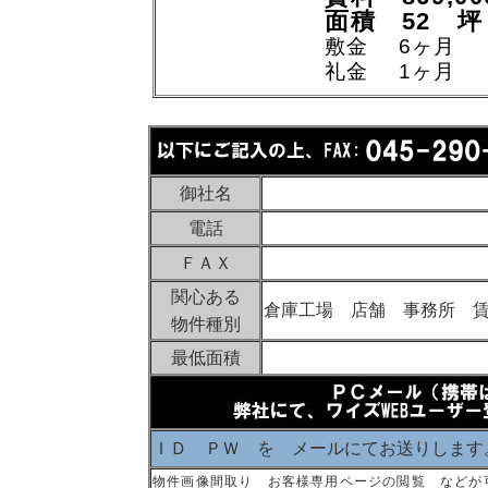
面積 52 坪
敷金 6ヶ月
礼金 1ヶ月
御社名
電話
ＦＡＸ
関心ある
倉庫工場 店舗 事務所 
物件種別
最低面積
ＩＤ ＰＷ を メールにてお送りします
物件画像間取り お客様専用ページの閲覧 などが