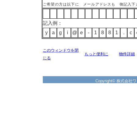
ご希望の方は以下に メールアドレスも 御記入下
記入例：
y
a
g
i
@
e
-
1
8
8
1
.
c
このウィンドウを閉
もっと便利に
物件詳細
じる
Copyright© 株式会社ワイズ 