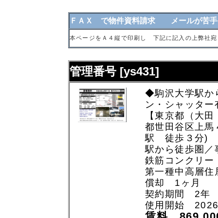
ＦＡＸ で物件資料請求 メールが苦手
本ページをＡ４縦で印刷し 下記に記入の上弊社宛
管理番号 [ys431]
◆駒沢大学駅か
ン・シャッター
【東京都（大田
都世田谷区上馬
駅 徒歩３分)
駅から徒歩圏／
鉄筋コンクリー
第一種中高層住
償却 1ヶ月
契約期間 2年
使用開始 202
賃料 869,0