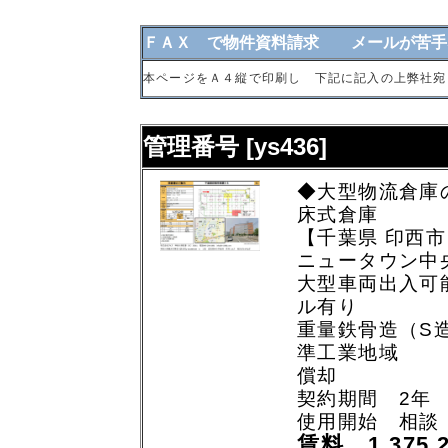
ＦＡＸ で物件資料請求 メールが苦手
本ページをＡ４縦で印刷し 下記に記入の上弊社宛
管理番号 [ys436]
◆大型物流倉庫
床式倉庫
【千葉県 印西市
ニュータウン中央
大型車両出入可
ル有り
重量鉄骨造（S
準工業地域
償却
契約期間 2年
使用開始 相談
賃料 1,375,