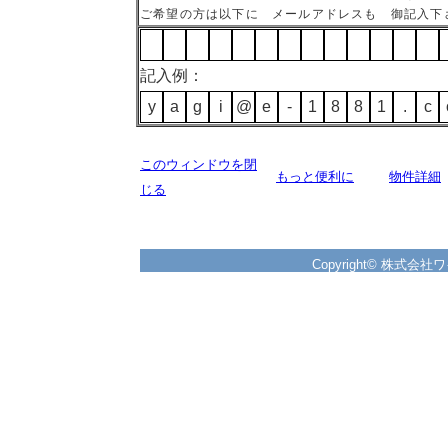
ご希望の方は以下に メールアドレスも 御記入下
記入例：
y
a
g
i
@
e
-
1
8
8
1
.
c
このウィンドウを閉
もっと便利に
物件詳細
じる
Copyright© 株式会社ワイズ 