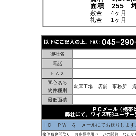
面積 255 
敷金 4ヶ月
礼金 1ヶ月
御社名
電話
ＦＡＸ
関心ある
倉庫工場 店舗 事務所 
物件種別
最低面積
ＩＤ ＰＷ を メールにてお送りします
物件画像間取り お客様専用ページの閲覧 などが