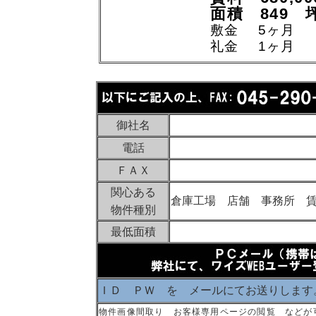
面積 849 
敷金 5ヶ月
礼金 1ヶ月
御社名
電話
ＦＡＸ
関心ある
倉庫工場 店舗 事務所 
物件種別
最低面積
ＩＤ ＰＷ を メールにてお送りします
物件画像間取り お客様専用ページの閲覧 などが