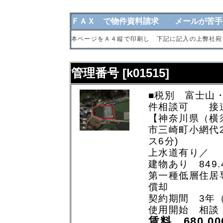
ＦＡＸ で物件資料請求 メールが苦手
本ページをＡ４縦で印刷し 下記に記入の上弊社宛
管理番号 [k01515]
■税別 富士山
件相談可 接道
【神奈川県（横
市三崎町小網代2
ス6分)
上水道有り／
建物あり 849.
第一種低層住居
償却
契約期間 3年
使用開始 相談
賃料 680,0