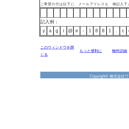
ご希望の方は以下に メールアドレスも 御記入下
記入例：
y
a
g
i
@
e
-
1
8
8
1
.
c
このウィンドウを閉
もっと便利に
物件詳細
じる
Copyright© 株式会社ワイズ 