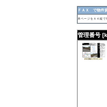
ＦＡＸ で物件
本ページをＡ４縦で
管理番号 [k8