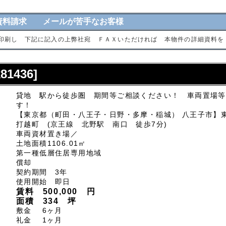
資料請求 メールが苦手なお客様
印刷し 下記に記入の上弊社宛 ＦＡＸいただければ 本物件の詳細資料を
1436]
貸地 駅から徒歩圏 期間等ご相談ください！ 車両置場等
す！
【東京都（町田・八王子・日野・多摩・稲城） 八王子市】
打越町 (京王線 北野駅 南口 徒歩7分)
車両資材置き場／
土地面積1106.01㎡
第一種低層住居専用地域
償却
契約期間 3年
使用開始 即日
賃料 500,000 円
面積 334 坪
敷金 6ヶ月
礼金 1ヶ月