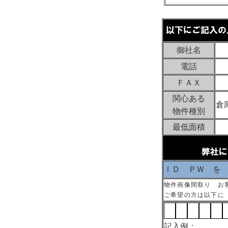
御社名
電話
ＦＡＸ
関心ある
倉
物件種別
最低面積
ＩＤ ＰＷ を
物件画像間取り お
ご希望の方は以下に
記入例：