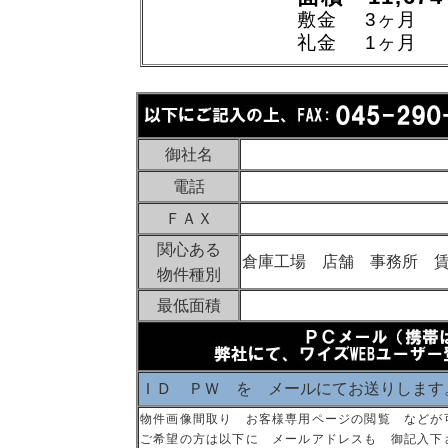
敷金 3ヶ月
礼金 1ヶ月
御社名
電話
ＦＡＸ
関心ある
倉庫工場 店舗 事務所 
物件種別
最低面積
ＩＤ ＰＷ を メールにてお送りします
物件画像間取り お客様専用ページの閲覧 などが
ご希望の方は以下に メールアドレスも 御記入下