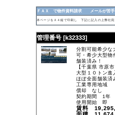
ＦＡＸ で物件資料請求 メールが苦手
本ページをＡ４縦で印刷し 下記に記入の上弊社宛
管理番号 [k32333]
分割可能希少な
可・希少大型物
舗装済み！
【千葉県 市原市
大型１０トン進
ほぼ全面舗装済
工業専用地域
償却 なし
契約期間 1年
使用開始 即
賃料 19,295
面積 11,67