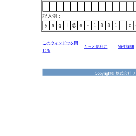
記入例：
y
a
g
i
@
e
-
1
8
8
1
.
c
このウィンドウを閉
もっと便利に
物件詳細
じる
Copyright© 株式会社ワイズ 