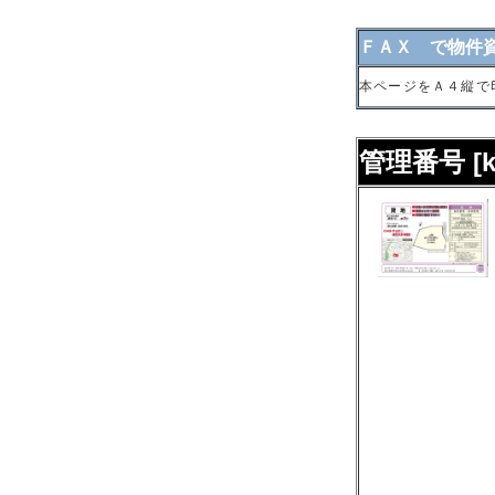
ＦＡＸ で物件
本ページをＡ４縦で
管理番号 [kt