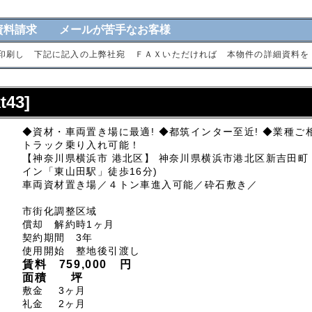
資料請求 メールが苦手なお客様
印刷し 下記に記入の上弊社宛 ＦＡＸいただければ 本物件の詳細資料を
43]
◆資材・車両置き場に最適! ◆都筑インター至近! ◆業種ご相
トラック乗り入れ可能！
【神奈川県横浜市 港北区】 神奈川県横浜市港北区新吉田町
イン「東山田駅」徒歩16分)
車両資材置き場／４トン車進入可能／砕石敷き／
市街化調整区域
償却 解約時1ヶ月
契約期間 3年
使用開始 整地後引渡し
賃料 759,000 円
面積 坪
敷金 3ヶ月
礼金 2ヶ月