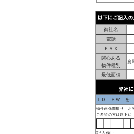
御社名
電話
ＦＡＸ
関心ある
倉
物件種別
最低面積
ＩＤ ＰＷ を
物件画像間取り お
ご希望の方は以下に
記入例：