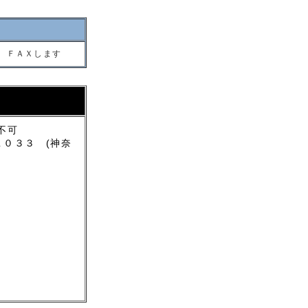
 ＦＡＸします
不可
０３３ (神奈