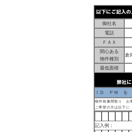
御社名
電話
ＦＡＸ
関心ある
倉
物件種別
最低面積
ＩＤ ＰＷ を
物件画像間取り お
ご希望の方は以下に
記入例：