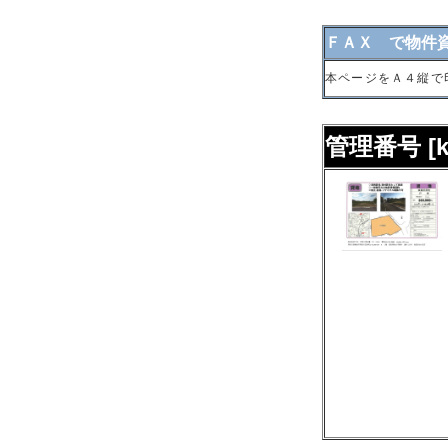
ＦＡＸ で物件
本ページをＡ４縦で
管理番号 [kt