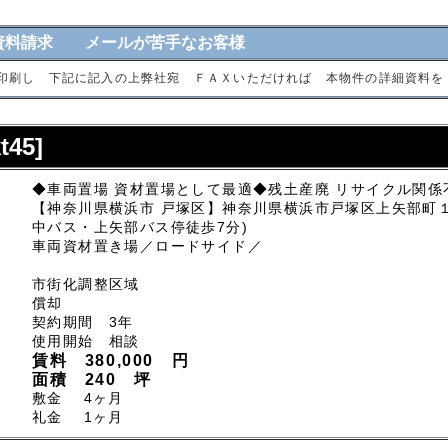
資料請求 メールが苦手なお客様
印刷し 下記に記入の上弊社宛 ＦＡＸいただければ 本物件の詳細資料を
45]
◆車両置場 資材置場として最適◆残土産廃 リサイクル関係
【神奈川県横浜市 戸塚区】神奈川県横浜市戸塚区上矢部町１
中バス・上矢部バス停徒歩7分)
車両資材置き場／ロードサイド／
市街化調整区域
償却
契約期間 3年
使用開始 相談
賃料 380,000 円
面積 240 坪
敷金 4ヶ月
礼金 1ヶ月