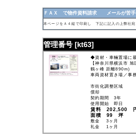
ＦＡＸ で物件資料請求 メールが苦手
本ページをＡ４縦で印刷し 下記に記入の上弊社宛
管理番号 [kt63]
◆資材・車輛置場に最
【神奈川県横浜市 旭
鶴ヶ峰 距離890m)
車両資材置き場／事
市街化調整区域
償却
契約期間 3年
使用開始 即日
賃料 202,500 
面積 99 坪
敷金 3ヶ月
礼金 1ヶ月