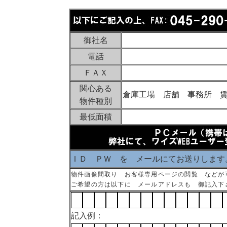
御社名
電話
ＦＡＸ
関心ある
倉庫工場 店舗 事務所 
物件種別
最低面積
ＩＤ ＰＷ を メールにてお送りします
物件画像間取り お客様専用ページの閲覧 などが
ご希望の方は以下に メールアドレスも 御記入下
記入例：