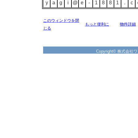
y
a
g
i
@
e
-
1
8
8
1
.
c
このウィンドウを閉
もっと便利に
物件詳細
じる
Copyright© 株式会社ワイズ 