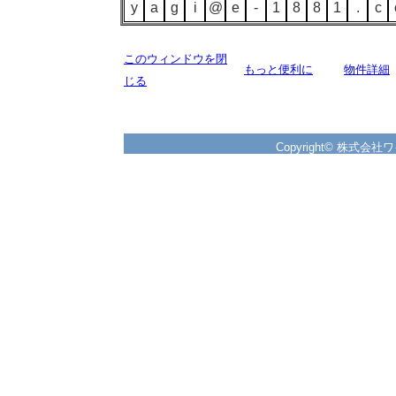
y
a
g
i
@
e
-
1
8
8
1
.
c
このウィンドウを閉
もっと便利に
物件詳細
じる
Copyright© 株式会社ワイズ 