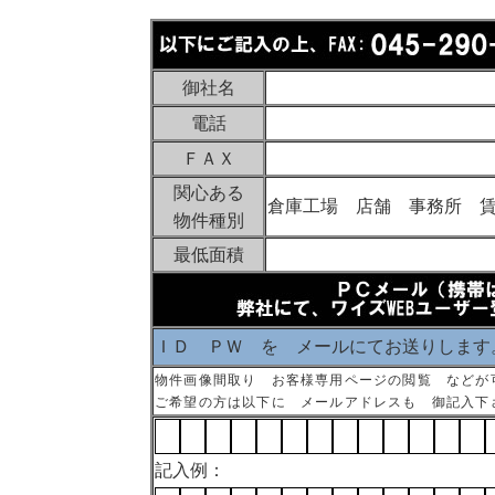
御社名
電話
ＦＡＸ
関心ある
倉庫工場 店舗 事務所 
物件種別
最低面積
ＩＤ ＰＷ を メールにてお送りします
物件画像間取り お客様専用ページの閲覧 などが
ご希望の方は以下に メールアドレスも 御記入下
記入例：