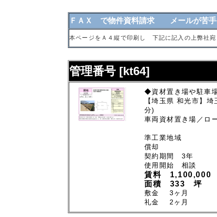
ＦＡＸ で物件資料請求 メールが苦手
本ページをＡ４縦で印刷し 下記に記入の上弊社宛
管理番号 [kt64]
◆資材置き場や駐車
【埼玉県 和光市】埼
分)
車両資材置き場／ロ
準工業地域
償却
契約期間 3年
使用開始 相談
賃料 1,100,000
面積 333 坪
敷金 3ヶ月
礼金 2ヶ月