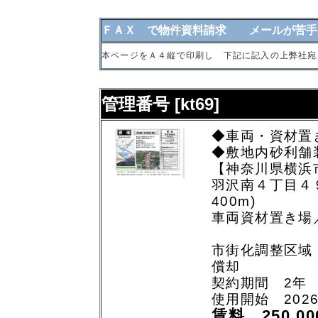
ＦＡＸ で物件資料請求 メールが苦手
本ページをＡ４縦で印刷し 下記に記入の上弊社宛
管理番号 [kt69]
◆車両・資材置
◆敷地内砂利舗
【神奈川県横浜
羽沢南４丁目４
400m)
車両資材置き場
市街化調整区域
償却
契約期間 2年
使用開始 202
賃料 250,0