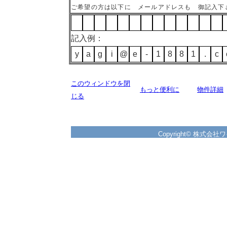
ご希望の方は以下に メールアドレスも 御記入下
記入例：
y
a
g
i
@
e
-
1
8
8
1
.
c
このウィンドウを閉
もっと便利に
物件詳細
じる
Copyright© 株式会社ワイズ 