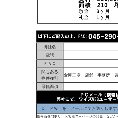
面積 210 
敷金 3ヶ月
礼金 1ヶ月
御社名
電話
ＦＡＸ
関心ある
倉庫工場 店舗 事務所 
物件種別
最低面積
ＩＤ ＰＷ を メールにてお送りします
物件画像間取り お客様専用ページの閲覧 などが