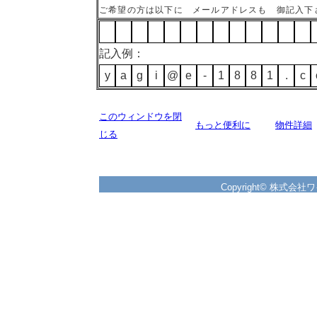
ご希望の方は以下に メールアドレスも 御記入下
記入例：
y
a
g
i
@
e
-
1
8
8
1
.
c
このウィンドウを閉
もっと便利に
物件詳細
じる
Copyright© 株式会社ワイズ 