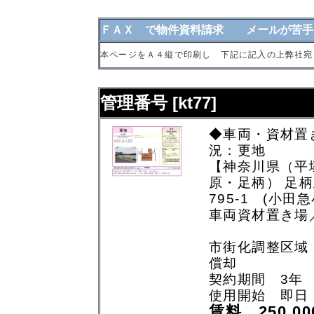
ＦＡＸ で物件資料請求 メールが苦手
本ページをＡ４縦で印刷し 下記に記入の上弊社宛
管理番号 [kt77]
◆車両・資材置
況：更地
【神奈川県（平
原・足柄） 足
795-1 (小田
車両資材置き場
市街化調整区域
償却
契約期間 3年
使用開始 即日
賃料 250,0