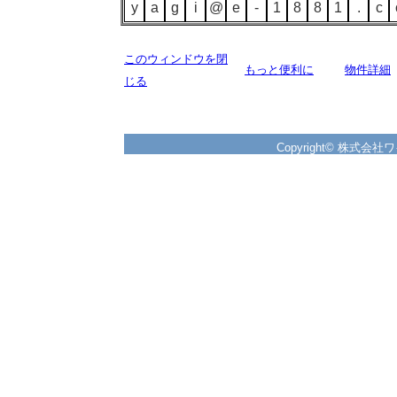
y
a
g
i
@
e
-
1
8
8
1
.
c
このウィンドウを閉
もっと便利に
物件詳細
じる
Copyright© 株式会社ワイズ 