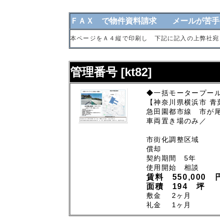
ＦＡＸ で物件資料請求 メールが苦手
本ページをＡ４縦で印刷し 下記に記入の上弊社宛
管理番号 [kt82]
◆一括モータープール
【神奈川県横浜市 青
急田園都市線 市が尾
車両置き場のみ／
市街化調整区域
償却
契約期間 5年
使用開始 相談
賃料 550,000 
面積 194 坪
敷金 2ヶ月
礼金 1ヶ月