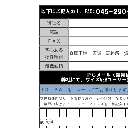
御社名
電話
ＦＡＸ
関心ある
倉庫工場 店舗 事務所 
物件種別
最低面積
ＩＤ ＰＷ を メールにてお送りします
物件画像間取り お客様専用ページの閲覧 などが
ご希望の方は以下に メールアドレスも 御記入下
記入例：