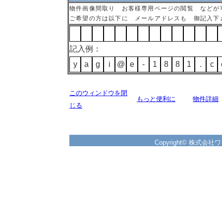
物件画像間取り お客様専用ページの閲覧 などが
ご希望の方は以下に メールアドレスも 御記入下
記入例：
y
a
g
i
@
e
-
1
8
8
1
.
c
このウィンドウを閉
もっと便利に
物件詳細
じる
Copyright© 株式会社ワイズ 