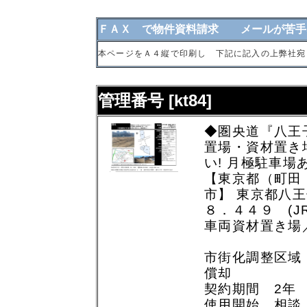
ＦＡＸ で物件資料請求 メールが苦手
本ページをＡ４縦で印刷し 下記に記入の上弊社宛
管理番号 [kt84]
◆圏央道『八王子
置場・資材置き
い! 月極駐車場あ
【東京都（町田
市】 東京都八
８．４４９ (J
車両資材置き場
市街化調整区域
償却
契約期間 2年
使用開始 相談