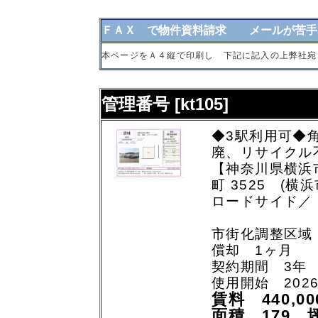
ＦＡＸ で物件資料請求 メールが苦手
本ページをＡ４縦で印刷し 下記に記入の上弊社宛
管理番号 [kt105]
◆3駅利用可◆
廃、リサイクル
【神奈川県横浜
町 3525 (横
ロードサイド／
市街化調整区域
償却 1ヶ月
契約期間 3年
使用開始 202
賃料 440,0
面積 179 