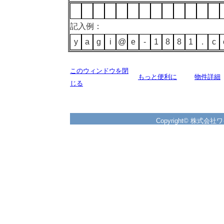
記入例：
y
a
g
i
@
e
-
1
8
8
1
.
c
このウィンドウを閉
もっと便利に
物件詳細
じる
Copyright© 株式会社ワイズ 