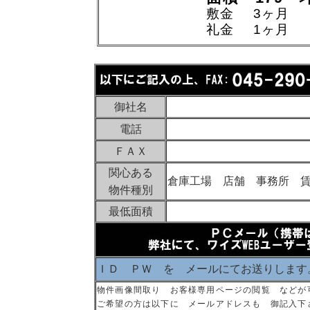
敷金 3ヶ月
礼金 1ヶ月
御社名
電話
ＦＡＸ
関心ある
倉庫工場 店舗 事務所 
物件種別
最低面積
ＩＤ ＰＷ を メールにてお送りします
物件画像間取り お客様専用ページの閲覧 などが
ご希望の方は以下に メールアドレスも 御記入下