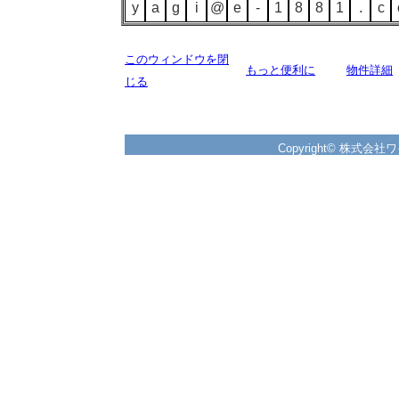
y
a
g
i
@
e
-
1
8
8
1
.
c
このウィンドウを閉
もっと便利に
物件詳細
じる
Copyright© 株式会社ワイズ 