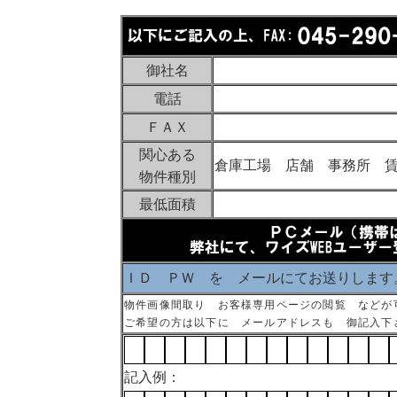
御社名
電話
ＦＡＸ
関心ある
倉庫工場 店舗 事務所 
物件種別
最低面積
ＩＤ ＰＷ を メールにてお送りします
物件画像間取り お客様専用ページの閲覧 などが
ご希望の方は以下に メールアドレスも 御記入下
記入例：