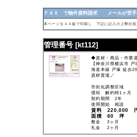
ＦＡＸ で物件資料請求 メールが苦手
本ページをＡ４縦で印刷し 下記に記入の上弊社宛
管理番号 [kt112]
◆資材・商品・作業
【神奈川県横浜市 戸塚
海道本線 戸塚 徒歩20
資材置場／
市街化調整区域
償却 解約時1ヶ月
契約期間 2年
使用開始 相談
賃料 220,000 
面積 60 坪
敷金 3ヶ月
礼金 2ヶ月