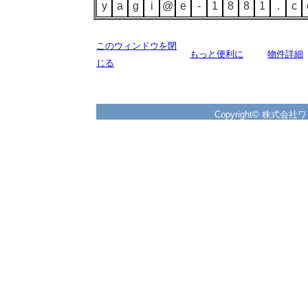
y
a
g
i
@
e
-
1
8
8
1
.
c
このウィンドウを閉
もっと便利に
物件詳細
じる
Copyright© 株式会社ワイズ 