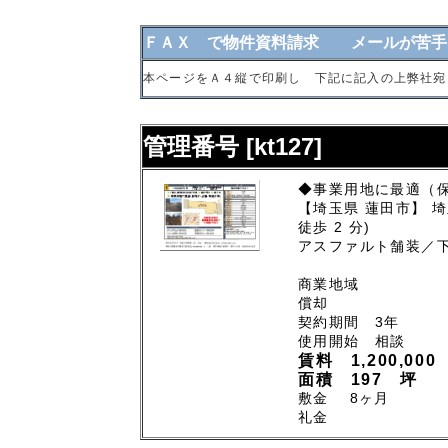
ＦＡＸ で物件資料請求 メールが苦手
本ページをＡ４縦で印刷し 下記に記入の上弊社宛
管理番号 [kt127]
◆事業用地に最適（保
【埼玉県 蓮田市】 
徒歩 2 分)
アスファルト舗装／
商業地域
償却
契約期間 3年
使用開始 相談
賃料 1,200,000
面積 197 坪
敷金 8ヶ月
礼金