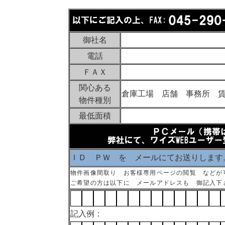
御社名
電話
ＦＡＸ
関心ある
倉庫工場 店舗 事務所 
物件種別
最低面積
ＩＤ ＰＷ を メールにてお送りします
物件画像間取り お客様専用ページの閲覧 などが
ご希望の方は以下に メールアドレスも 御記入下
記入例：