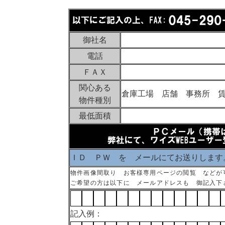
御社名
電話
ＦＡＸ
関心ある
倉庫工場 店舗 事務所 
物件種別
最低面積
ＩＤ ＰＷ を メールにてお送りします
物件画像間取り お客様専用ページの閲覧 などが
ご希望の方は以下に メールアドレスも 御記入下
記入例：