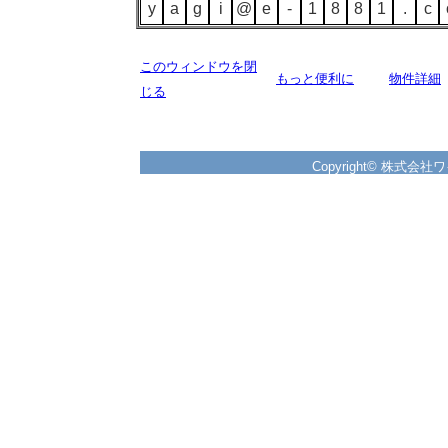
y
a
g
i
@
e
-
1
8
8
1
.
c
このウィンドウを閉
もっと便利に
物件詳細
じる
Copyright© 株式会社ワイズ 