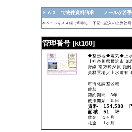
ＦＡＸ で物件資料請求 メールが苦手
本ページをＡ４縦で印刷し 下記に記入の上弊社宛
管理番号 [kt160]
◆整形地◆電気◆上
【神奈川県横浜市 旭
野線 南万騎が原 距離1
資材置場／上水道有
市街化調整区域
償却
契約期間 3年
使用開始 即日
賃料 154,500 
面積 51 坪
敷金 3ヶ月
礼金 1ヶ月