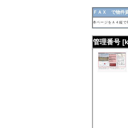
ＦＡＸ で物件
本ページをＡ４縦で
管理番号 [kt