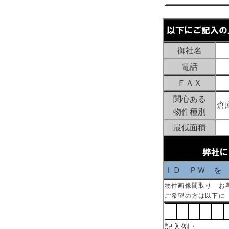
御社名
電話
ＦＡＸ
関心ある
倉
物件種別
最低面積
ＩＤ ＰＷ を
物件画像間取り お
ご希望の方は以下に
記入例：