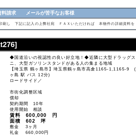
資料請求 メールが苦手なお客様
印刷し 下記に記入の上弊社宛 ＦＡＸいただければ 本物件の詳細資料を
276]
◆国道沿いの視認性の良い好立地！◆近隣に大型ドラッグス
ニ、大型ガソリンスタンドがある人の集まる地域
【埼玉県 鶴ヶ島市】埼玉県鶴ヶ島市高倉1165-1,1165-9 
ヶ島 駅 バス 12分)
ロードサイド／
市街化調整区域
償却
契約期間 10年
使用開始 相談
賃料 600,000 円
面積 602 坪
敷金 3ヶ月
礼金 660,000円