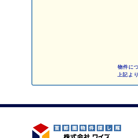
物件に
上記よ