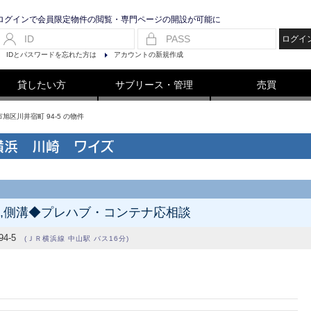
ログインで会員限定物件の閲覧・専門ページの開設が可能に
ログイ
IDとパスワードを忘れた方は
アカウントの新規作成
貸したい方
サブリース・管理
売買
旭区川井宿町 94-5 の物件
横浜 川崎 ワイズ
道,側溝◆プレハブ・コンテナ応相談
4-5
(ＪＲ横浜線 中山駅 バス16分)