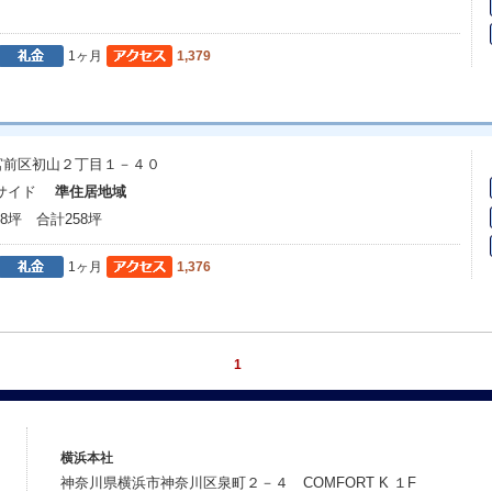
1ヶ月
1,379
宮前区初山２丁目１－４０
ドサイド
準住居地域
38坪 合計258坪
1ヶ月
1,376
1
横浜本社
神奈川県横浜市神奈川区泉町２－４ COMFORT K １F