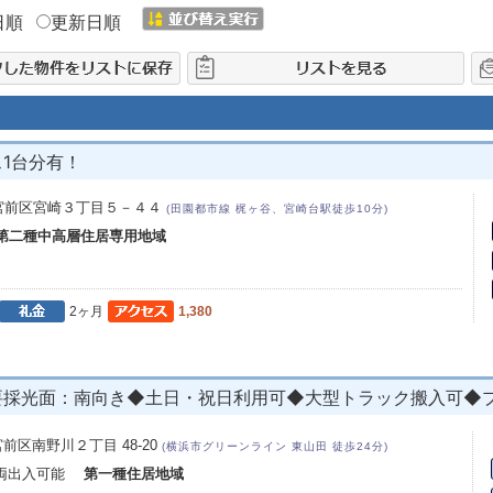
日順
更新日順
1台分有！
宮前区宮崎３丁目５－４４
(田園都市線 梶ヶ谷、宮崎台駅徒歩10分)
第二種中高層住居専用地域
2ヶ月
1,380
◆主要採光面：南向き◆土日・祝日利用可◆大型トラック搬入可
前区南野川２丁目 48-20
(横浜市グリーンライン 東山田 徒歩24分)
車両出入可能
第一種住居地域