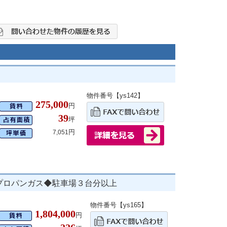
物件番号【ys142】
275,000
円
39
坪
円
7,051
◆プロパンガス◆駐車場３台分以上
物件番号【ys165】
1,804,000
円