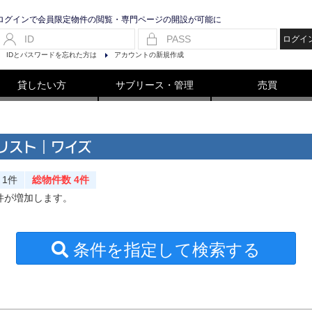
ログインで会員限定物件の閲覧・専門ページの開設が可能に
ログイ
IDとパスワードを忘れた方は
アカウントの新規作成
貸したい方
サブリース・管理
売買
リスト｜ワイズ
1件
総物件数 4件
件が増加します。
条件を指定して検索する