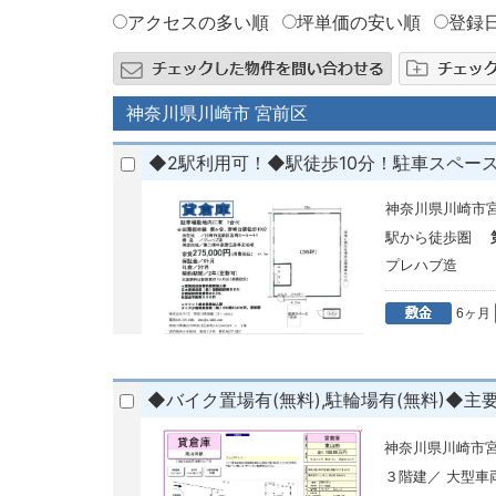
アクセスの多い順
坪単価の安い順
登録
神奈川県川崎市 宮前区
◆2駅利用可！◆駅徒歩10分！駐車スペース
神奈川県川崎市
駅から徒歩圏
プレハブ造
6ヶ月
◆バイク置場有(無料),駐輪場有(無料)
神奈川県川崎市宮
３階建／ 大型