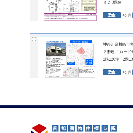
ＲＣ 3階建
3ヶ月
神奈川県川崎市
２階建／ ロー
1階120坪 2階1
3ヶ月