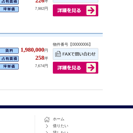
226
坪
円
7,982
物件番号【00000006】
1,980,000
円
258
坪
円
7,674
ホーム
借りたい
貸したい