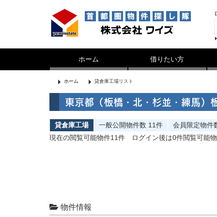
ホーム
借りたい方
ホーム
貸倉庫工場リスト
東京都（板橋・北・杉並・練馬）板
貸倉庫工場
一般公開
物件数
11件
会員限定
物件
現在の閲覧可能物件11件
ログイン後は0件閲覧可能
物件情報