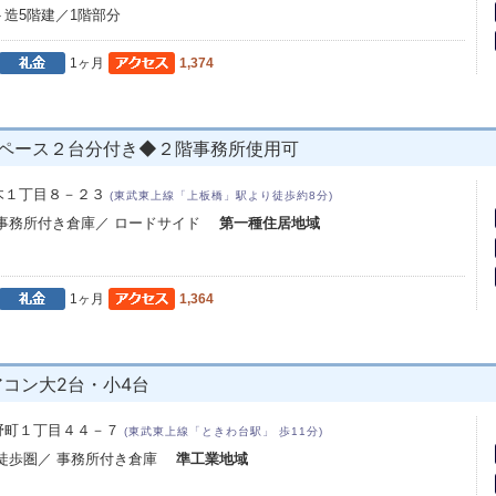
造5階建／1階部分
1ヶ月
1,374
スペース２台分付き◆２階事務所使用可
木１丁目８－２３
(東武東上線「上板橋」駅より徒歩約8分)
 事務所付き倉庫／ ロードサイド
第一種住居地域
1ヶ月
1,364
アコン大2台・小4台
野町１丁目４４－７
(東武東上線「ときわ台駅」 歩11分)
ら徒歩圏／ 事務所付き倉庫
準工業地域