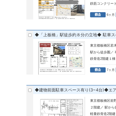
鉄筋コンクリート
6ヶ月
◆「上板橋」駅徒歩約８分の立地◆ 駐車
東京都板橋区若
駅から徒歩圏／
鉄骨造2階建１棟
7ヶ月
◆建物前面駐車スペース有り(3~4台)◆エ
東京都板橋区前
２階建／ 駅か
軽量鉄骨造2階建