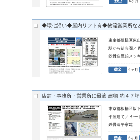
4ヶ月
◆環七沿い◆屋内リフト有◆物流営業所など最
東京都板橋区東
駅から徒歩圏／
鉄骨造亜鉛メッキ
6ヶ月
店舗・事務所・営業所に最適 建物 約４７坪
東京都板橋区坂下1-
平屋建て／ ヤ
鉄骨造平家建
6ヶ月