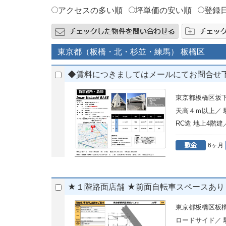
アクセスの多い順
坪単価の安い順
登録
東京都（板橋・北・杉並・練馬） 板橋区
◆賃料につきましてはメールにてお問合せ
東京都板橋区坂下
天高４ｍ以上／
RC造 地上4階建
6ヶ月
★１階路面店舗 ★前面自転車スペースあり
東京都板橋区板橋2
ロードサイド／