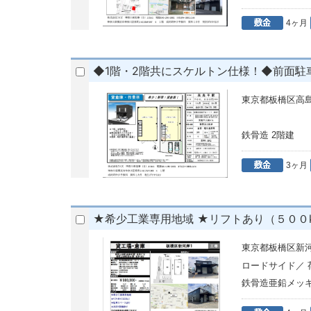
4ヶ月
◆1階・2階共にスケルトン仕様！◆前面駐
東京都板橋区高
鉄骨造 2階建
3ヶ月
★希少工業専用地域 ★リフトあり（５００
東京都板橋区新
ロードサイド／
鉄骨造亜鉛メッ