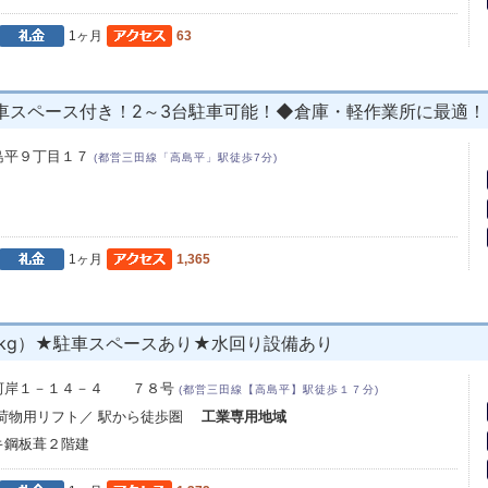
1ヶ月
63
車スペース付き！2～3台駐車可能！◆倉庫・軽作業所に最適！
島平９丁目１７
(都営三田線「高島平」駅徒歩7分)
1ヶ月
1,365
kg）★駐車スペースあり★水回り設備あり
河岸１－１４－４ ７８号
(都営三田線【高島平】駅徒歩１７分)
 荷物用リフト／ 駅から徒歩圏
工業専用地域
キ鋼板葺２階建