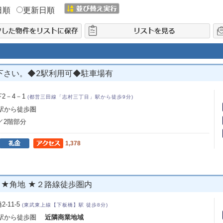
日順
更新日順
下さい。◆2駅利用可◆駐車場有
2－4－1
(都営三田線「志村三丁目」駅から徒歩9分)
 駅から徒歩圏
／2階部分
1,378
 ★角地 ★２路線徒歩圏内
-11-5
(東武東上線【下板橋】駅 徒歩8分)
 駅から徒歩圏
近隣商業地域