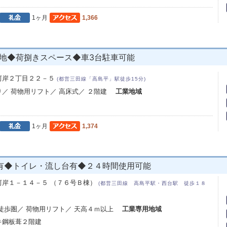
1ヶ月
1,366
地◆荷捌きスペース◆車3台駐車可能
河岸２丁目２２－５
(都営三田線「高島平」駅徒歩15分)
り／ 荷物用リフト／ 高床式／ ２階建
工業地域
1ヶ月
1,374
有◆トイレ・流し台有◆２４時間使用可能
河岸１－１４－５ （７６号Ｂ棟）
(都営三田線 高島平駅・西台駅 徒歩１８
ら徒歩圏／ 荷物用リフト／ 天高４ｍ以上
工業専用地域
キ鋼板葺２階建