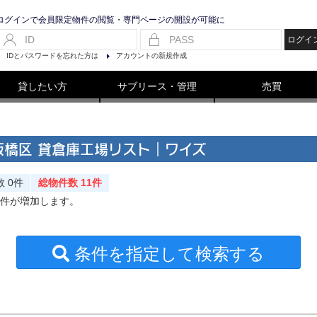
ログインで会員限定物件の閲覧・専門ページの開設が可能に
ログイ
IDとパスワードを忘れた方は
アカウントの新規作成
貸したい方
サブリース・管理
売買
橋区 貸倉庫工場リスト｜ワイズ
数
0件
総物件数 11件
物件が増加します。
条件を指定して検索する