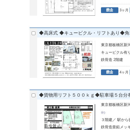
3ヶ月
◆高床式 ◆キュービクル・リフトあり◆角
東京都板橋区新
キューピクル有
鉄骨造 2階建
4ヶ月
◆貨物用リフト５００ｋｇ◆駐車場５台分
東京都板橋区新
分)
３階建／ 駅か
鉄骨造亜鉛メッ