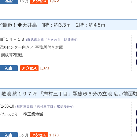
1ヶ月
1,372
適！◆天井高 1階：約3.3ｍ 2階：約4.5ｍ
山町１４－１３
(東武東上線「ときわ台」駅徒歩9)
 配送センター向き／ 事務所付き倉庫
鋼板葺2階建
1,373
 敷地 約１９７坪 「志村三丁目」駅徒歩６分の立地 広い前面
33-10
(都営三田線「志村三丁目」駅徒歩6分)
ードたっぷり
準工業地域
1ヶ月
1,373