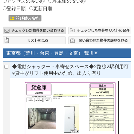
アクセスの多い順
坪単価の安い順
登録日順
更新日順
東京都（荒川・台東・豊島・文京） 荒川区
◆電動シャッター・車寄せスペース◆2路線2駅利用可
※貸主がリフト使用中のため、出入り有り