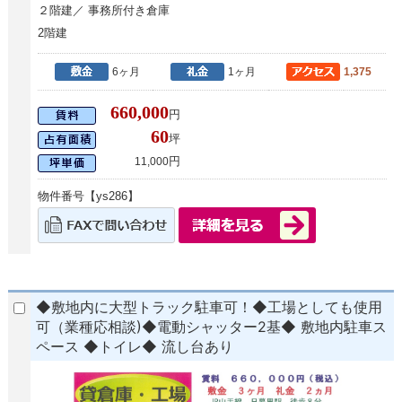
２階建／ 事務所付き倉庫
2階建
6ヶ月
1ヶ月
1,375
660,000
円
60
坪
円
11,000
物件番号【ys286】
◆敷地内に大型トラック駐車可！◆工場としても使用
可（業種応相談)◆電動シャッター2基◆ 敷地内駐車ス
ペース ◆トイレ◆ 流し台あり