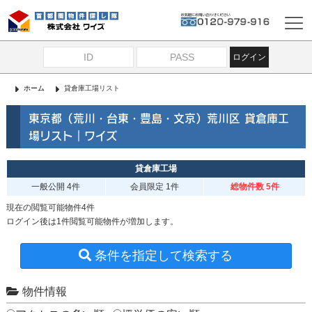
ログイン
ホーム
貸倉庫工場リスト
東京都（荒川・台東・豊島・文京）荒川区 貸倉庫工
場リスト｜ワイズ
貸倉庫工場
一般公開
4件
会員限定
1件
総物件数 5件
現在の閲覧可能物件4件
ログイン後は1件閲覧可能物件が増加します。
条件を指定して検索する
物件情報