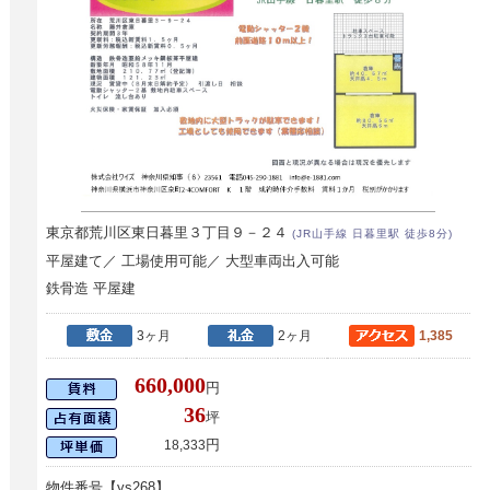
東京都荒川区東日暮里３丁目９－２４
(JR山手線 日暮里駅 徒歩8分)
平屋建て／ 工場使用可能／ 大型車両出入可能
鉄骨造 平屋建
3ヶ月
2ヶ月
1,385
660,000
円
36
坪
円
18,333
物件番号【ys268】