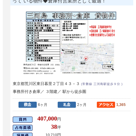
って いる物件◆倉庫付営業所として最適！
東京都荒川区東日暮里２丁目４３－３
(常磐線 三河島駅徒歩９分 )
事務所付き倉庫／ ３階建／ 駅から徒歩圏
6ヶ月
2ヶ月
1,365
407,000
円
38
坪
円
10,710