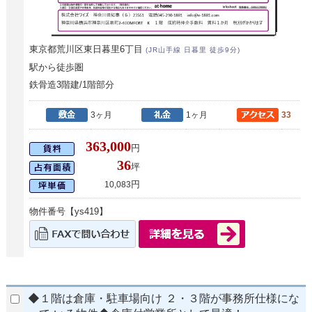
東京都荒川区東日暮里6丁目
(JR山手線 日暮里 徒歩9分)
駅から徒歩圏
鉄骨造3階建/1階部分
3ヶ月
1ヶ月
33
363,000
円
36
坪
円
10,083
物件番号【ys419】
◆１階は倉庫・駐車場向け ２・３階が事務所仕様にな