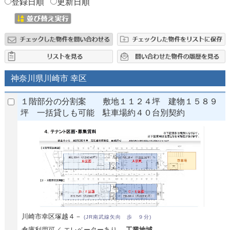
登録日順
更新日順
神奈川県川崎市 幸区
１階部分の分割案 敷地１１２４坪 建物１５８９
坪 一括貸しも可能 駐車場約４０台別契約
川崎市幸区塚越４－
(JR南武線矢向 歩 ９分)
倉庫利用可／ エレベーターあり
工業地域