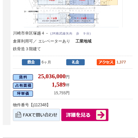
川崎市幸区塚越４－
(JR南武線矢向 歩 ９分)
倉庫利用可／ エレベーターあり
工業地域
鉄骨造３階建て
6ヶ月
1,377
25,036,000
円
1,589
坪
円
15,755
物件番号【j112348】