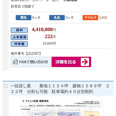
鉄骨造３階建て
6ヶ月
0ヶ月
1,412
4,410,000
円
222
坪
円
19,864
物件番号【j112347】
一括貸し案 敷地１１２４坪 建物１５８９坪 ２
２２坪 分割も可能 駐車場約４０台別契約