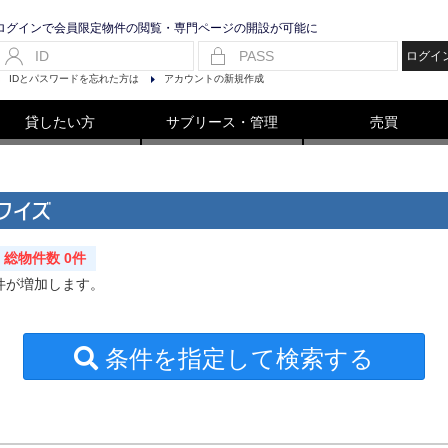
ログインで会員限定物件の閲覧・専門ページの開設が可能に
ログイ
IDとパスワードを忘れた方は
アカウントの新規作成
貸したい方
サブリース・管理
売買
ワイズ
総物件数 0件
件が増加します。
条件を指定して検索する