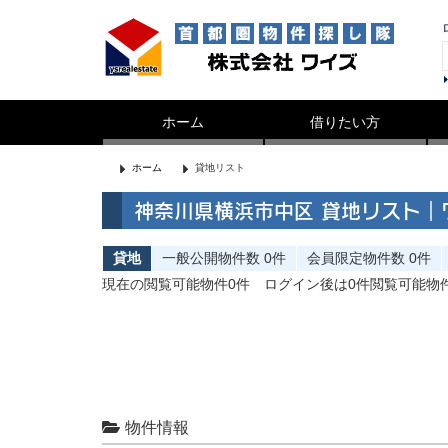
ホーム
借りたい方
ホーム
貸地リスト
神奈川県横浜市中区 貸地リスト｜
貸地
一般公開
物件数
0件
会員限定
物件数
0件
現在の閲覧可能物件0件
ログイン後は0件閲覧可能物
物件情報