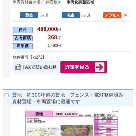
車両資材置き場／ 砕石敷き
市街化調整区域
3ヶ月
1ヶ月
34
400,000
円
268
坪
円
1,492
物件番号【kt272】
貸地 約300坪超の貸地 フェンス・電灯整備済み
資材置場・車両置場に最適です