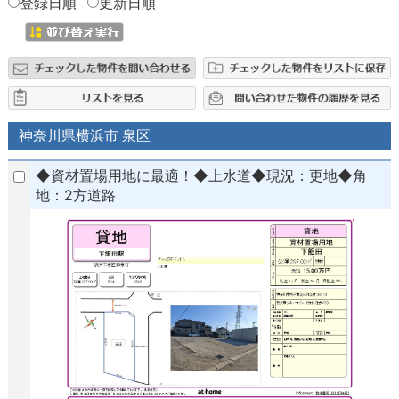
登録日順
更新日順
神奈川県横浜市 泉区
◆資材置場用地に最適！◆上水道◆現況：更地◆角
地：2方道路