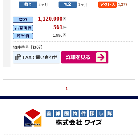
2ヶ月
1ヶ月
1,377
1,120,000
円
561
坪
円
1,996
物件番号【kt87】
1