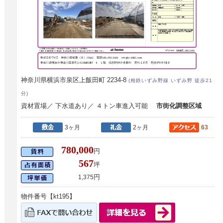
神奈川県横浜市泉区上飯田町 2234-8
(相鉄いずみ野線 いずみ野 徒歩21
分)
資材置場／ 下水道あり／ ４トン車進入可能
市街化調整区域
3ヶ月
2ヶ月
63
780,000
円
567
坪
円
1,375
物件番号【kt195】