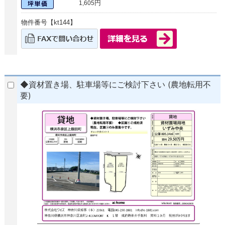
円
1,605
物件番号【kt144】
◆資材置き場、駐車場等にご検討下さい (農地転用不
要)