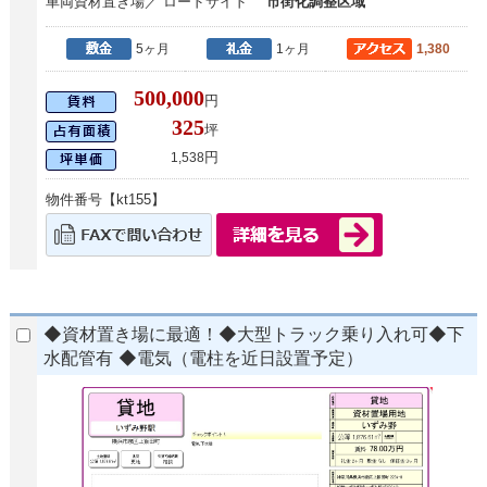
車両資材置き場／ ロードサイド
市街化調整区域
5ヶ月
1ヶ月
1,380
500,000
円
325
坪
円
1,538
物件番号【kt155】
◆資材置き場に最適！◆大型トラック乗り入れ可◆下
水配管有 ◆電気（電柱を近日設置予定）