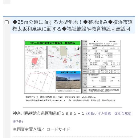
◆25ｍ公道に面する大型角地！◆整地済み◆横浜市道
権太坂和泉線に面する◆福祉施設や教育施設も建設可
神奈川県横浜市泉区和泉町５９９５－１
(相鉄いずみ野線 弥生台駅徒
歩7分)
車両資材置き場／ ロードサイド