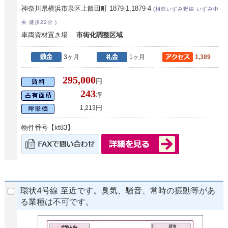
神奈川県横浜市泉区上飯田町 1879-1,1879-4
(相鉄いずみ野線 いずみ中
央 徒歩22分 )
車両資材置き場
市街化調整区域
3ヶ月
1ヶ月
1,389
295,000
円
243
坪
円
1,213
物件番号【kt83】
環状4号線 至近です。臭気、騒音、常時の振動等があ
る業種は不可です。