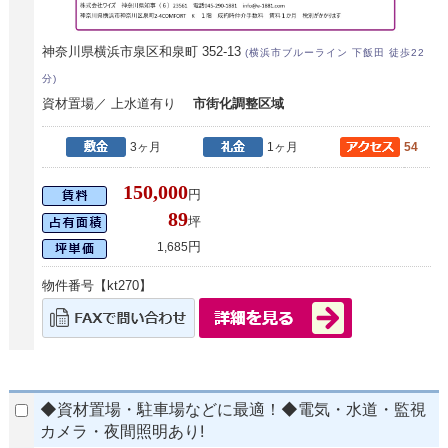
神奈川県横浜市泉区和泉町 352-13
(横浜市ブルーライン 下飯田 徒歩22
分)
資材置場／ 上水道有り
市街化調整区域
3ヶ月
1ヶ月
54
150,000
円
89
坪
円
1,685
物件番号【kt270】
◆資材置場・駐車場などに最適！◆電気・水道・監視
カメラ・夜間照明あり!