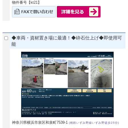
物件番号【kt21】
◆車両・資材置き場に最適！◆砕石仕上げ◆即使用可
能
神奈川県横浜市泉区和泉町7539-1
(相鉄いずみ野線いずみ野徒歩25分)