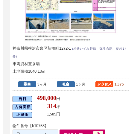
神奈川県横浜市泉区新橋町1272-1
(相鉄いずみ野線 弥生台駅 徒歩14
分)
車両資材置き場
土地面積1040.10㎡
3ヶ月
1ヶ月
1,375
498,000
円
314
坪
円
1,585
物件番号【k10758】