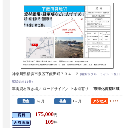
神奈川県横浜市泉区下飯田町７３４－２
(横浜市ブルーライン 下飯田
駅駅徒歩11分)
車両資材置き場／ ロードサイド／ 上水道有り
市街化調整区域
3ヶ月
1ヶ月
1,377
175,000
円
109
坪